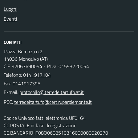
Luoghi
Eventi
CONTATTI
Piazza Buronzo n.2
14036 Moncalvo (AT)
C.F. 92067690054 - P.Iva: 01593220054
Telefono:
0141917104
Fax: 0141917395
E-mail:
PEC:
Codice Univoco fatt. elettronica UF0164
CC.POSTALE in fase di registrazione
CC.BANCARIO IT08O0608510316000000020270