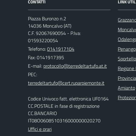
CONTATTI
LINK UTIL
Piazza Buronzo n.2
Grazzano
14036 Moncalvo (AT)
Moncalv
C.F. 92067690054 - P.Iva:
Odalengo
01593220054
Telefono:
0141917104
Penango
Fax: 0141917395
Sportello
E-mail:
Regione
PEC:
Provincia
Amianto
Protezion
Codice Univoco fatt. elettronica UF0164
CC.POSTALE in fase di registrazione
CC.BANCARIO
IT08O0608510316000000020270
Uffici e orari