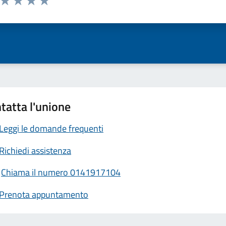
ta 1 stelle su 5
Valuta 2 stelle su 5
Valuta 3 stelle su 5
Valuta 4 stelle su 5
Valuta 5 stelle su 5
tatta l'unione
Leggi le domande frequenti
Richiedi assistenza
Chiama il numero 0141917104
Prenota appuntamento