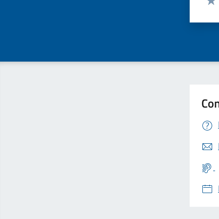
Valu
Con