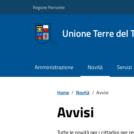
Regione Piemonte
Unione Terre del 
Amministrazione
Novità
Servizi
Home
/
Novità
/
Avvisi
Avvisi
Tutte le novità per i cittadini per r