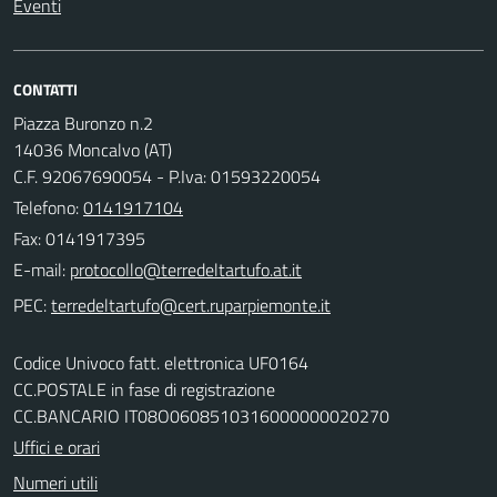
Eventi
CONTATTI
Piazza Buronzo n.2
14036 Moncalvo (AT)
C.F. 92067690054 - P.Iva: 01593220054
Telefono:
0141917104
Fax: 0141917395
E-mail:
PEC:
Codice Univoco fatt. elettronica UF0164
CC.POSTALE in fase di registrazione
CC.BANCARIO IT08O0608510316000000020270
Uffici e orari
Numeri utili