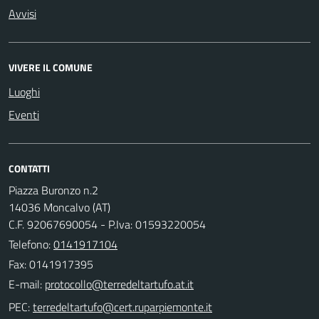
Avvisi
VIVERE IL COMUNE
Luoghi
Eventi
CONTATTI
Piazza Buronzo n.2
14036 Moncalvo (AT)
C.F. 92067690054 - P.Iva: 01593220054
Telefono:
0141917104
Fax: 0141917395
E-mail:
PEC: