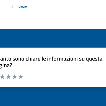
Indietro
anto sono chiare le informazioni su questa
gina?
a da 1 a 5 stelle la pagina
ta 1 stelle su 5
Valuta 2 stelle su 5
Valuta 3 stelle su 5
Valuta 4 stelle su 5
Valuta 5 stelle su 5