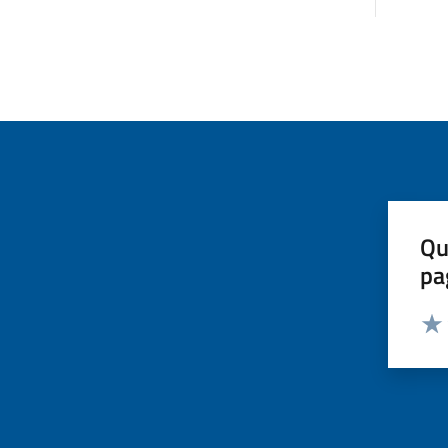
Qu
pa
Valut
Valu