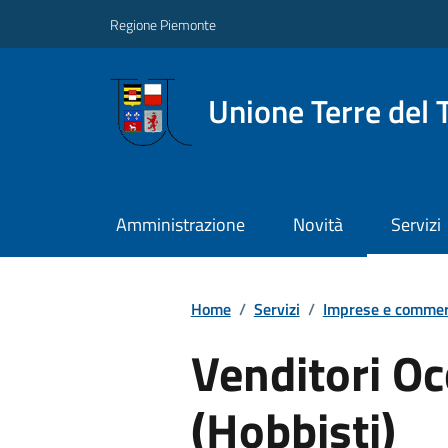
Regione Piemonte
Unione Terre del 
Amministrazione
Novità
Servizi
Home
/
Servizi
/
Imprese e commer
Venditori Oc
(Hobbisti)