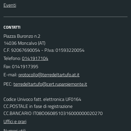
Eventi
CONTATTI
Piazza Buronzo n.2
14036 Moncalvo (AT)
C.F. 92067690054 - P.Iva: 01593220054
Telefono:
0141917104
Fax: 0141917395
E-mail:
PEC:
Codice Univoco fatt. elettronica UF0164
CC.POSTALE in fase di registrazione
CC.BANCARIO IT08O0608510316000000020270
Uffici e orari
Numeri utili