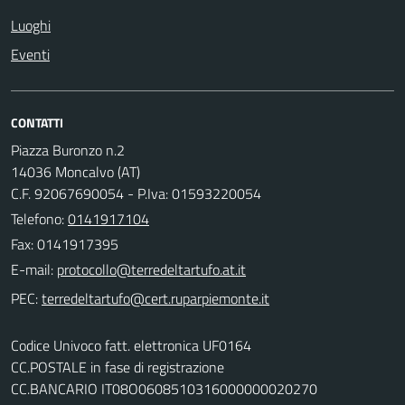
Luoghi
Eventi
CONTATTI
Piazza Buronzo n.2
14036 Moncalvo (AT)
C.F. 92067690054 - P.Iva: 01593220054
Telefono:
0141917104
Fax: 0141917395
E-mail:
PEC:
Codice Univoco fatt. elettronica UF0164
CC.POSTALE in fase di registrazione
CC.BANCARIO IT08O0608510316000000020270