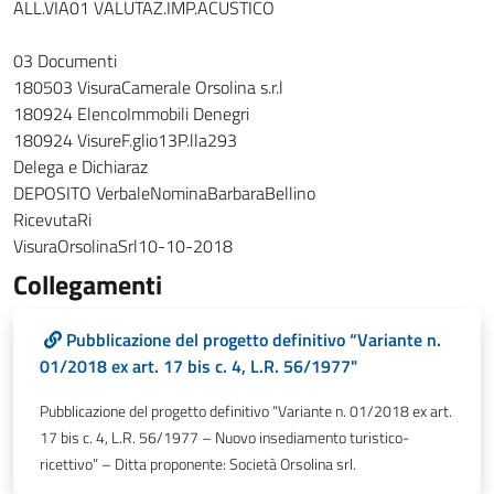
ALL.VIA01 VALUTAZ.IMP.ACUSTICO
03 Documenti
180503 VisuraCamerale Orsolina s.r.l
180924 ElencoImmobili Denegri
180924 VisureF.glio13P.lla293
Delega e Dichiaraz
DEPOSITO VerbaleNominaBarbaraBellino
RicevutaRi
VisuraOrsolinaSrl10-10-2018
Collegamenti
Pubblicazione del progetto definitivo “Variante n.
01/2018 ex art. 17 bis c. 4, L.R. 56/1977"
Pubblicazione del progetto definitivo “Variante n. 01/2018 ex art.
17 bis c. 4, L.R. 56/1977 – Nuovo insediamento turistico-
ricettivo” – Ditta proponente: Società Orsolina srl.