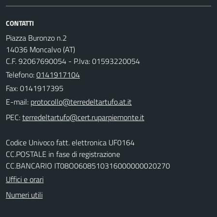
CONTATTI
Piazza Buronzo n.2
14036 Moncalvo (AT)
C.F. 92067690054 - P.Iva: 01593220054
Telefono:
0141917104
Fax: 0141917395
E-mail:
PEC:
Codice Univoco fatt. elettronica UF0164
CC.POSTALE in fase di registrazione
CC.BANCARIO IT08O0608510316000000020270
Uffici e orari
Numeri utili